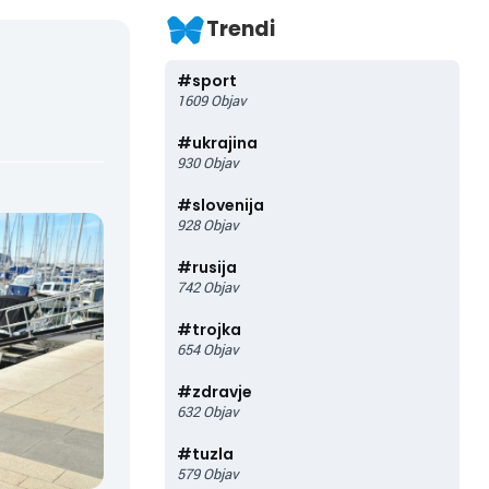
Trendi
#
sport
1609
Objav
#
ukrajina
930
Objav
#
slovenija
928
Objav
#
rusija
742
Objav
#
trojka
654
Objav
#
zdravje
632
Objav
#
tuzla
579
Objav