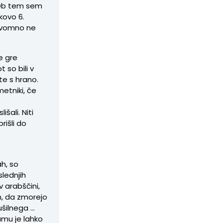
. Ob tem sem
lkovo 6.
edvomno ne
e gre
 so bili v
te s hrano.
metniki, če
šali. Niti
rišli do
h, so
slednjih
v arabščini,
m, da zmorejo
ušilnega …
amu je lahko