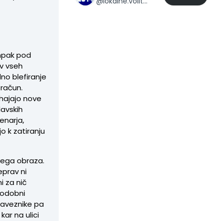
@
lokalne.volitve.2014
Ampak pod
 v vseh
no blefiranje
 račun.
ihajajo nove
lavskih
enarja,
 k zatiranju
škega obraza.
eprav ni
ni za nič
vodobni
 zaveznike pa
kar na ulici