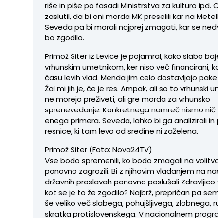
riše in piše po fasadi Ministrstva za kulturo ipd
zaslutil, da bi oni morda MK preselili kar na Mete
Seveda pa bi morali najprej zmagati, kar se n
bo zgodilo.
Primož Siter iz Levice je pojamral, kako slabo baj
vrhunskim umetnikom, ker niso več financirani, kot
času levih vlad. Menda jim celo dostavljajo pake
Žal mi jih je, če je res. Ampak, ali so to vrhunski u
ne morejo preživeti, ali gre morda za vrhunsko
sprenevedanje. Konkretnega namreč nismo nič sli
enega primera. Seveda, lahko bi ga analizirali in p
resnice, ki tam levo od sredine ni zaželena.
Primož Siter (Foto: Nova24TV)
Vse bodo spremenili, ko bodo zmagali na volitva
ponovno zagrozili. Bi z njihovim vladanjem na na
državnih proslavah ponovno poslušali Zdravljico 
kot se je to že zgodilo? Najbrž, prepričan pa se
še veliko več slabega, pohujšljivega, zlobnega, r
skratka protislovenskega. V nacionalnem progr