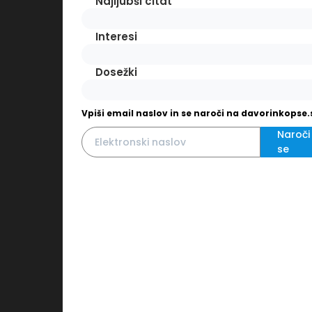
Najljubši citat
Interesi
Dosežki
Vpiši email naslov in se naroči na davorinkopse.
Naroči
se