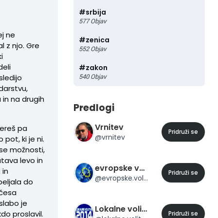
#
srbija
577
Objav
ej ne
#
zenica
al z njo. Gre
552
Objav
i
deli
#
zakon
540
Objav
sledijo
darstvu,
u in na drugih
Predlogi
Vrnitev
bereš pa
Pridruži se
@
vrnitev
 pot, ki je ni.
vse možnosti,
atava levo in
evropske volitve 2014
 in
Pridruži se
@
evropske.volitve.2014
peljala do
ečesa
slabo je
Lokalne volitve 2014
o proslavil.
Pridruži se