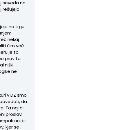
nj seveda ne
 rešujejo
ejo na trgu.
anjem
reč nekaj
iti čim več
eru je to
bo prav ta
l nižki
ogike ne
uri v DZ smo
i povedati, da
e. Ta naj bi
ni proslavi
 ampak oni bi
ov, kjer se