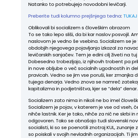
Natanko to potrebujejo novodobni levičarji.
Preberite tudi kolumno prejšnjega tedna
:
TUKAJ
Oblikovali bi socializem s človeškim obrazom
To se tako lepo sliši, da bi kar naslov posvojil. 
naslovom je vedno še vsebina. Socializem se je
obdobjih njegovega pojavljanja izkazal za navad
levičarskih sanjačev. Tem je edini cilj živeti na tuj
Dobesedno trobezljajo, iz njihovih trobent pa pr
in nove obljube o več socialnih ugodnostih in de
pravicah. Vedno se jim vse poruši, ker zmanjka d
tujega denarja. Vedno znova se namreč zatekajo
kapitalizma in podjetništva, kjer se “dela” denar.
Socializem zato nima in nikoli ne bo imel člove
Socializem je pojav, v katerem je vse od vseh, č
nihče lastnik. Ker je tako, nihče za nič ne skrbi in 
odgovoren. Tako se obnašajo tudi slovenski no
socialisti, ki so se poenotili znotraj KUL, zunanje
so poiskali v svojih nevladnih organizacijah. Ti jim 