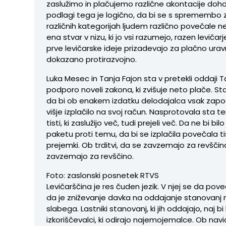
zaslužimo in plačujemo različne akontacije doh
podlagi tega je logično, da bi se s spremembo 
različnih kategorijah ljudem različno povečale n
ena stvar v nizu, ki jo vsi razumejo, razen levičarje
prve levičarske ideje prizadevajo za plačno uravn
dokazano protirazvojno.
Luka Mesec in Tanja Fajon sta v pretekli oddaji T
podporo noveli zakona, ki zvišuje neto plače. St
da bi ob enakem izdatku delodajalca vsak zapos
višje izplačilo na svoj račun. Nasprotovala sta t
tisti, ki zaslužijo več, tudi prejeli več. Da ne bi bil
paketu proti temu, da bi se izplačila povečala tis
prejemki. Ob trditvi, da se zavzemajo za revščino
zavzemajo za revščino.
Foto: zaslonski posnetek RTVS
Levičarščina je res čuden jezik. V njej se da pove
da je zniževanje davka na oddajanje stanovanj 
slabega. Lastniki stanovanj, ki jih oddajajo, naj bi b
izkoriščevalci, ki odirajo najemojemalce. Ob na