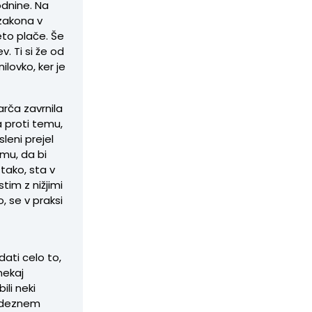
odnine. Na
zakona v
eto plače. Še
v. Ti si že od
ilovko, ker je
arča zavrnila
a proti temu,
leni prejel
emu, da bi
o tako, sta v
tim z nižjimi
, se v praksi
dati celo to,
nekaj
ili neki
videznem