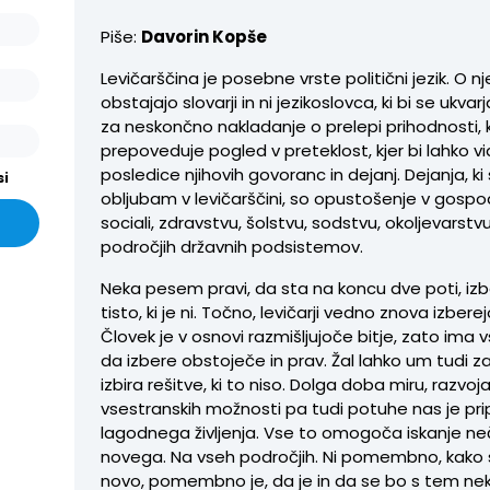
Piše:
Davorin Kopše
Levičarščina je posebne vrste politični jezik. O nj
obstajajo slovarji in ni jezikoslovca, ki bi se ukvarj
za neskončno nakladanje o prelepi prihodnosti, k
prepoveduje pogled v preteklost, kjer bi lahko vi
posledice njihovih govoranc in dejanj. Dejanja, ki 
si
obljubam v levičarščini, so opustošenje v gospo
sociali, zdravstvu, šolstvu, sodstvu, okoljevarstv
področjih državnih podsistemov.
Neka pesem pravi, da sta na koncu dve poti, iz
tisto, ki je ni. Točno, levičarji vedno znova izberejo
Človek je v osnovi razmišljujoče bitje, zato ima 
da izbere obstoječe in prav. Žal lahko um tudi z
izbira rešitve, ki to niso. Dolga doba miru, razvoja
vsestranskih možnosti pa tudi potuhe nas je pri
lagodnega življenja. Vse to omogoča iskanje n
novega. Na vseh področjih. Ni pomembno, kako 
novo, pomembno je, da je in da se bo s tem nekd