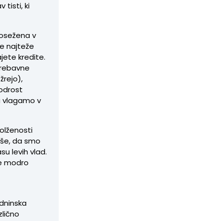
tisti, ki
dosežena v
te najteže
jete kredite.
prebavne
žrejo),
modrost
va vlagamo v
olženosti
 še, da smo
su levih vlad.
le modro
dninska
zlično