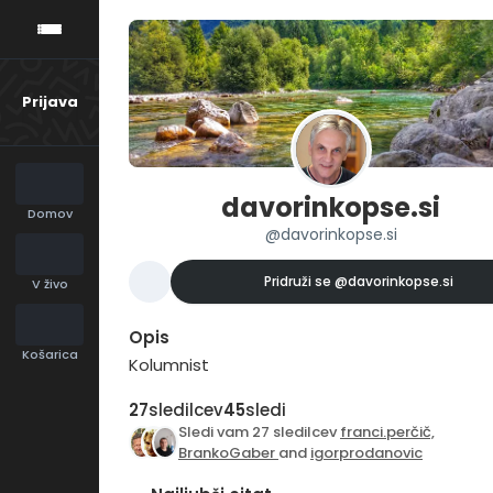
Prijava
davorinkopse.si
Domov
@davorinkopse.si
Pridruži se
@davorinkopse.si
V živo
Opis
Košarica
Kolumnist
27
sledilcev
45
sledi
Sledi vam 27 sledilcev
franci.perčič,
BrankoGaber
and
igorprodanovic