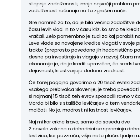
stopnje zadolženosti, imajo največji problem prav 
zadolženost računajo na ta zgrešen način.
Gre namreč za to, da je bila večina zadolžitve 
času levih vlad. In to v času kriz, ko smo te kredi
vračali. Zelo pomembno je tudi za kaj porabiš na
Leve vlade so navajene kredite vlagati v svoje 
trakte (preprosto povedano jih hedonistično po
desne pa investirajo in vlagajo v razvoj. Stara 
ekonomije je, da je kredit upravičen, če sredst
dejavnosti, ki ustvarjajo dodano vrednost.
Če torej pogojno govorimo o 20 tisoč evrski zad
vsakega prebivalca Slovenije, je treba povedati
si najmanj 15 tisoč teh evrov sposodili ravno v ča
Morda bi bilo s stališča levičarjev o tem vendar
molčati. No ja, modrost ni lastnost levičarjev.
Naj mi kar crkne krava, samo da sosedu dve
Z novelo zakona o dohodnini se spreminja doho
lestvica, kar povzroča, višje neto plače. Ljudje ra