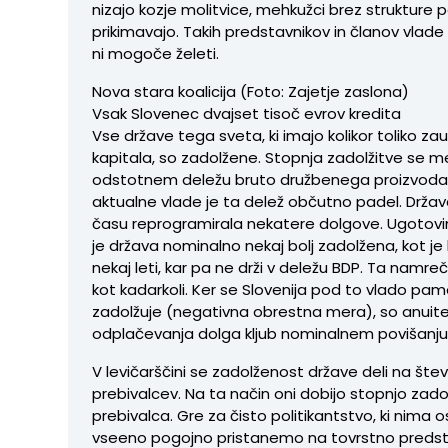
nizajo kozje molitvice, mehkužci brez strukture 
prikimavajo. Takih predstavnikov in članov vlade
ni mogoče želeti.
Nova stara koalicija (Foto: Zajetje zaslona)
Vsak Slovenec dvajset tisoč evrov kredita
Vse države tega sveta, ki imajo kolikor toliko za
kapitala, so zadolžene. Stopnja zadolžitve se me
odstotnem deležu bruto družbenega proizvoda
aktualne vlade je ta delež občutno padel. Držav
času reprogramirala nekatere dolgove. Ugotovi
je država nominalno nekaj bolj zadolžena, kot je 
nekaj leti, kar pa ne drži v deležu BDP. Ta namreč
kot kadarkoli. Ker se Slovenija pod to vlado pa
zadolžuje (negativna obrestna mera), so anuit
odplačevanja dolga kljub nominalnem povišanju 
V levičarščini se zadolženost države deli na štev
prebivalcev. Na ta način oni dobijo stopnjo zado
prebivalca. Gre za čisto politikantstvo, ki nima 
vseeno pogojno pristanemo na tovrstno predst