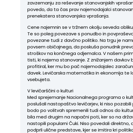
zavzemanju za reševanje stanovanjskih vpraša
povedo, da ta čas prav najemodajalci stanovanj
prenekatera stanovanjska vprašanja.
Cene najemnin se v tržnem okolju seveda oblikuj
Te so poleg povezave s ponudbo in povprašev
povezane tudi z davčno politiko. Na trgu je nam
povsem običajnega, da poskuša ponudnik preval
stroškov na končnega odjemalca. V našem prim
tisti, ki najema stanovanje. Z znižanjem davkov 
profitiral, ker mu bo pač najemodajalec zaračuna
davek. Levičarska matematika in ekonomija te l
vsebujeta.
V levičarščini o kulturi
Med sprejemanje Nacionalnega programa o kult
poslušali nastopaštvo levičarjev, ki niso pozabil
bodo po volitvah spremenili tudi odnos do kultur
bila med drugim na napačni poti, ker so na držav
nastopili popularni Čuki. Niso povedali direktno,
podprli ulične predstave, kjer se imitira kri politik