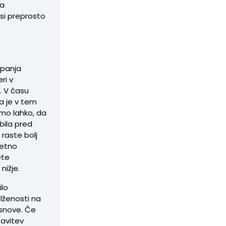
pa
 si preprosto
upanja
ri v
. V času
a je v tem
mo lahko, da
bila pred
 raste bolj
metno
ete
nižje.
ilo
lženosti na
osnove. Če
avitev