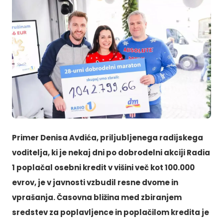
Primer Denisa Avdića, priljubljenega radijskega
voditelja, ki je nekaj dni po dobrodelni akciji Radia
1 poplačal osebni kredit v višini več kot 100.000
evrov, je v javnosti vzbudil resne dvome in
vprašanja. Časovna bližina med zbiranjem
sredstev za poplavljence in poplačilom kredita je