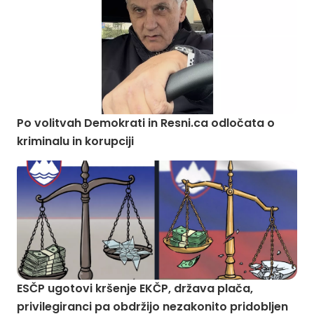
Po volitvah Demokrati in Resni.ca odločata o
kriminalu in korupciji
ESČP ugotovi kršenje EKČP, država plača,
privilegiranci pa obdržijo nezakonito pridobljen