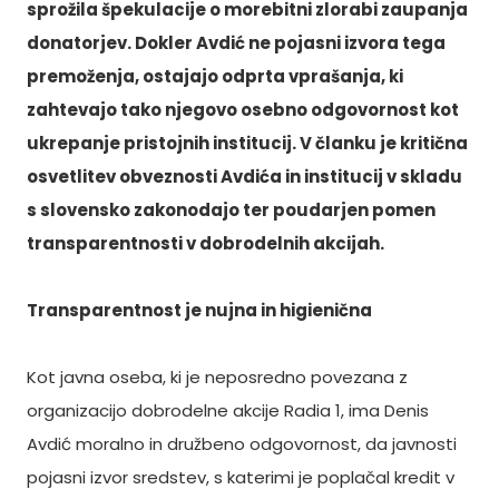
sprožila špekulacije o morebitni zlorabi zaupanja
donatorjev. Dokler Avdić ne pojasni izvora tega
premoženja, ostajajo odprta vprašanja, ki
zahtevajo tako njegovo osebno odgovornost kot
ukrepanje pristojnih institucij. V članku je kritična
osvetlitev obveznosti Avdića in institucij v skladu
s slovensko zakonodajo ter poudarjen pomen
transparentnosti v dobrodelnih akcijah.
Transparentnost je nujna in higienična
Kot javna oseba, ki je neposredno povezana z
organizacijo dobrodelne akcije Radia 1, ima Denis
Avdić moralno in družbeno odgovornost, da javnosti
pojasni izvor sredstev, s katerimi je poplačal kredit v