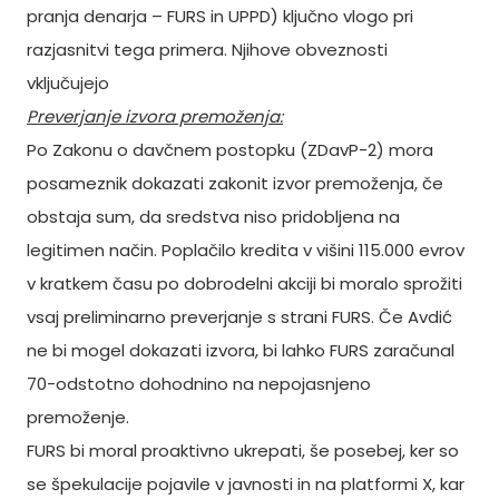
pranja denarja – FURS in UPPD) ključno vlogo pri
razjasnitvi tega primera. Njihove obveznosti
vključujejo
Preverjanje izvora premoženja:
Po Zakonu o davčnem postopku (ZDavP-2) mora
posameznik dokazati zakonit izvor premoženja, če
obstaja sum, da sredstva niso pridobljena na
legitimen način. Poplačilo kredita v višini 115.000 evrov
v kratkem času po dobrodelni akciji bi moralo sprožiti
vsaj preliminarno preverjanje s strani FURS. Če Avdić
ne bi mogel dokazati izvora, bi lahko FURS zaračunal
70-odstotno dohodnino na nepojasnjeno
premoženje.
FURS bi moral proaktivno ukrepati, še posebej, ker so
se špekulacije pojavile v javnosti in na platformi X, kar