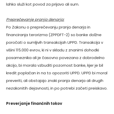
lahko služi kot povod za prijavo ali sum.
Preprečevanje pranja denarja:
Po Zakonu o preprečevanju pranja denarja in
financiranja terorizma (ZPPDFT-2) so banke dolžne
poročati o sumljivih transakcijah UPPD. Transakcija v
višini 115.000 evrov, ki ni v skladu z znanimi dohodki
posameznika ali je časovno povezana z dobrodelno
akcijo, bi morala vzbuditi pozornost banke, kjer je bil
kredit poplačan in na to opozoriti UPPD. UPPD bi moral
preveriti, ali obstajajo znaki pranja denarja ali drugih
nezakonitih dejavnosti, in po potrebi začeti preiskavo.
Preverjanje finančnih tokov