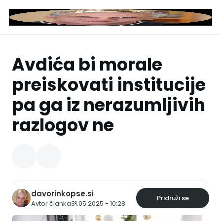
Avdića bi morale
preiskovati institucije
pa ga iz nerazumljivih
razlogov ne
davorinkopse.si
Pridruži se
Avtor članka
31.05.2025 - 10:28