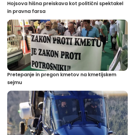
Hojsova hišna preiskava kot politični spektakel
in pravna farsa
Pretepanje in pregon kmetov na kmetijskem
sejmu