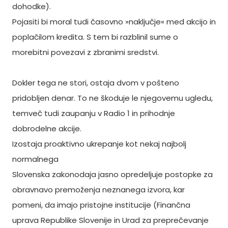
dohodke).
Pojasiti bi moral tudi časovno »naključje« med akcijo in
poplačilom kredita. S tem bi razblinil sume o
morebitni povezavi z zbranimi sredstvi.
Dokler tega ne stori, ostaja dvom v pošteno
pridobljen denar. To ne škoduje le njegovemu ugledu,
temveč tudi zaupanju v Radio 1 in prihodnje
dobrodelne akcije.
Izostaja proaktivno ukrepanje kot nekaj najbolj
normalnega
Slovenska zakonodaja jasno opredeljuje postopke za
obravnavo premoženja neznanega izvora, kar
pomeni, da imajo pristojne institucije (Finančna
uprava Republike Slovenije in Urad za preprečevanje