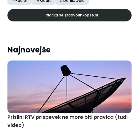
#Radio1
#Kredit
#DenisAvdić
Pridruži se
@davorinkopse.si
Najnovejše
Prisilni RTV prispevek ne more biti pravica (tudi
video)