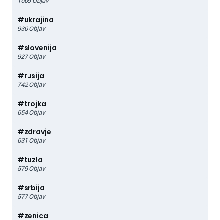
1609
Objav
#
ukrajina
930
Objav
#
slovenija
927
Objav
#
rusija
742
Objav
#
trojka
654
Objav
#
zdravje
631
Objav
#
tuzla
579
Objav
#
srbija
577
Objav
#
zenica