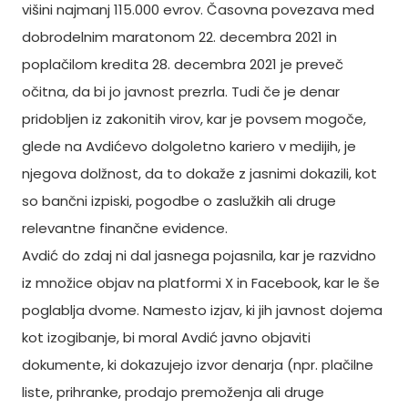
višini najmanj 115.000 evrov. Časovna povezava med
dobrodelnim maratonom 22. decembra 2021 in
poplačilom kredita 28. decembra 2021 je preveč
očitna, da bi jo javnost prezrla. Tudi če je denar
pridobljen iz zakonitih virov, kar je povsem mogoče,
glede na Avdićevo dolgoletno kariero v medijih, je
njegova dolžnost, da to dokaže z jasnimi dokazili, kot
so bančni izpiski, pogodbe o zaslužkih ali druge
relevantne finančne evidence.
Avdić do zdaj ni dal jasnega pojasnila, kar je razvidno
iz množice objav na platformi X in Facebook, kar le še
poglablja dvome. Namesto izjav, ki jih javnost dojema
kot izogibanje, bi moral Avdić javno objaviti
dokumente, ki dokazujejo izvor denarja (npr. plačilne
liste, prihranke, prodajo premoženja ali druge