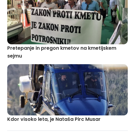
Pretepanje in pregon kmetov na kmetijskem
sejmu
Kdor visoko leta, je Nataša Pirc Musar