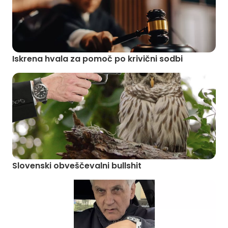
Iskrena hvala za pomoč po krivični sodbi
Slovenski obveščevalni bullshit