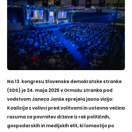
Na 13. kongresu Slovenske demokratske stranke
(SDS) je 24. maja 2025 v Ormožu stranka pod
vodstvom Janeza Janše sprejela jasno vizijo:
Koalicija z volivci pred volitvami in ustavna večina
razuma za povrnitev države iz rok političnih,
gospodarskih in medijskih elit, ki lomastijo po