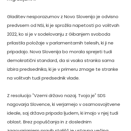
Gladitev nesporazumov z Novo Slovenijo je odvisno
predvsem od NSi, ki je sprožila napetosti po volitvah
2022, ko si je v sodelovanju z Gibanjem svoboda
prilastila položaje v parlamentarnih telesih, ki ji ne
pripadajo. Nova Slovenija bo morala sprejeti tudi
demokratični standard, da si vsaka stranka sama
izbira predsednika, ki je v primeru zmage te stranke
na volitvah tudi predsednik vlade.
Z resolucijo "Vzemi državo nazaj. Tvoja je" SDS
nagovarja Slovence, ki verjamejo v osamosvojitvene
ideale, saj država pripada ljudem, ki imajo v njej tudi
oblast. Brez popuščanja in z doslednim
zagovarjanjem pravih stališč je ustavna večina