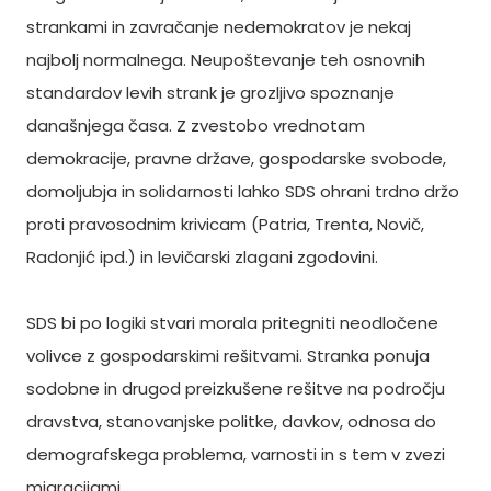
strankami in zavračanje nedemokratov je nekaj
najbolj normalnega. Neupoštevanje teh osnovnih
standardov levih strank je grozljivo spoznanje
današnjega časa. Z zvestobo vrednotam
demokracije, pravne države, gospodarske svobode,
domoljubja in solidarnosti lahko SDS ohrani trdno držo
proti pravosodnim krivicam (Patria, Trenta, Novič,
Radonjić ipd.) in levičarski zlagani zgodovini.
SDS bi po logiki stvari morala pritegniti neodločene
volivce z gospodarskimi rešitvami. Stranka ponuja
sodobne in drugod preizkušene rešitve na področju
dravstva, stanovanjske politke, davkov, odnosa do
demografskega problema, varnosti in s tem v zvezi
migracijami ...