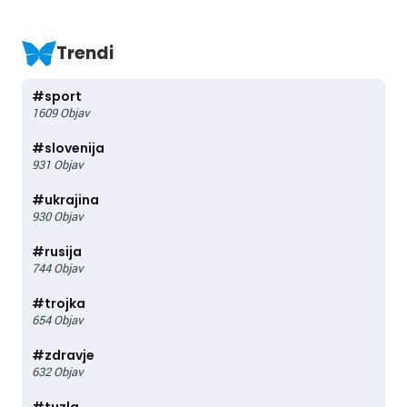
Trendi
#
sport
1609
Objav
#
slovenija
931
Objav
#
ukrajina
930
Objav
#
rusija
744
Objav
#
trojka
654
Objav
#
zdravje
632
Objav