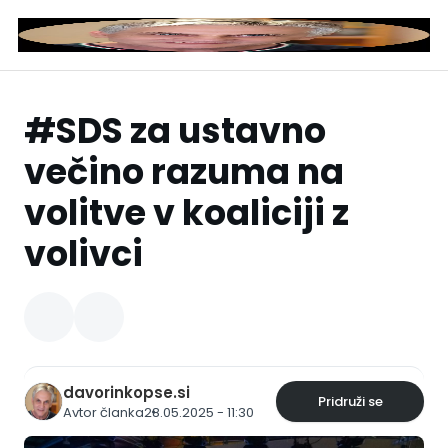
#SDS za ustavno
večino razuma na
volitve v koaliciji z
volivci
davorinkopse.si
Pridruži se
Avtor članka
28.05.2025 - 11:30