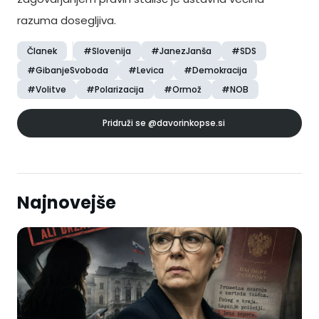
razuma dosegljiva.
Članek
#Slovenija
#JanezJanša
#SDS
#GibanjeSvoboda
#Levica
#Demokracija
#Volitve
#Polarizacija
#Ormož
#NOB
Pridruži se
@davorinkopse.si
Najnovejše