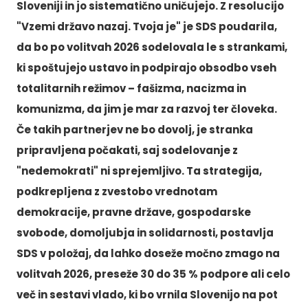
Sloveniji in jo sistematično uničujejo. Z resolucijo
"Vzemi državo nazaj. Tvoja je" je SDS poudarila,
da bo po volitvah 2026 sodelovala le s strankami,
ki spoštujejo ustavo in podpirajo obsodbo vseh
totalitarnih režimov – fašizma, nacizma in
komunizma, da jim je mar za razvoj ter človeka.
Če takih partnerjev ne bo dovolj, je stranka
pripravljena počakati, saj sodelovanje z
"nedemokrati" ni sprejemljivo. Ta strategija,
podkrepljena z zvestobo vrednotam
demokracije, pravne države, gospodarske
svobode, domoljubja in solidarnosti, postavlja
SDS v položaj, da lahko doseže močno zmago na
volitvah 2026, preseže 30 do 35 % podpore ali celo
več in sestavi vlado, ki bo vrnila Slovenijo na pot