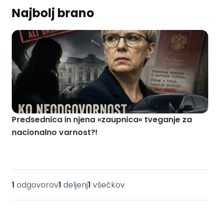
Najbolj brano
Predsednica in njena »zaupnica« tveganje za
nacionalno varnost?!
1
odgovorov
1
deljenj
1
všečkov