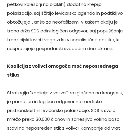
petkovi kolesarji na biciklih) dodatno krepijo
polarizacijo, saj ščitijo levičarsko agendo in podtikljivo
obtožujejo Janšo za neofašizem. V takem okolju je
trdna drža SDS edini logičen odgovor, saj popuščanje
tranzicijski levici tvega zdrs v socialistične politike, ki
nasprotujejo gospodarski svobodi in demokraciji.
Koalicija z volivci omogoča moč neposrednega
stika
Strategija "koalicije z volivci", razglašena na kongresu,
je pameten in logičen odgovor na medijsko
pristranskost in levičarsko polarizacijo. SDS s svojo
mrežo preko 30.000 članov in zanesljivo volilno bazo
stavi na neposreden stik z volivci. Kampanje od vrat