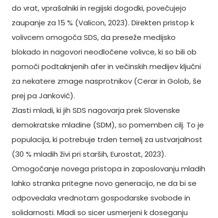
do vrat, vprašalniki in regijski dogodki, povečujejo
zaupanje za 15 % (Valicon, 2023). Direkten pristop k
volivcem omogoča SDS, da preseže medijsko
blokado in nagovori neodločene volivce, ki so bili ob
pomoči podtaknjenih afer in večinskih medijev ključni
za nekatere zmage nasprotnikov (Cerar in Golob, še
prej pa Janković).
Zlasti mladi, ki jih SDS nagovarja prek Slovenske
demokratske mladine (SDM), so pomemben cilj. To je
populacija, ki potrebuje trden temelj za ustvarjalnost
(30 % mladih živi pri starših, Eurostat, 2023).
Omogočanje novega pristopa in zaposlovanju mladih
lahko stranka pritegne novo generacijo, ne da bi se
odpovedala vrednotam gospodarske svobode in
solidarnosti. Mladi so sicer usmerjeni k doseganju