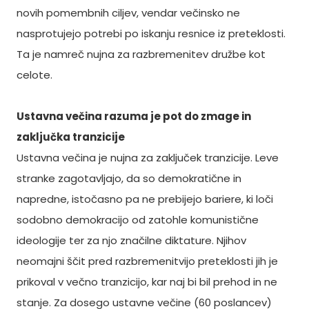
novih pomembnih ciljev, vendar večinsko ne
nasprotujejo potrebi po iskanju resnice iz preteklosti.
Ta je namreč nujna za razbremenitev družbe kot
celote.
Ustavna večina razuma je pot do zmage in
zaključka tranzicije
Ustavna večina je nujna za zaključek tranzicije. Leve
stranke zagotavljajo, da so demokratične in
napredne, istočasno pa ne prebijejo bariere, ki loči
sodobno demokracijo od zatohle komunistične
ideologije ter za njo značilne diktature. Njihov
neomajni ščit pred razbremenitvijo preteklosti jih je
prikoval v večno tranzicijo, kar naj bi bil prehod in ne
stanje. Za dosego ustavne večine (60 poslancev)