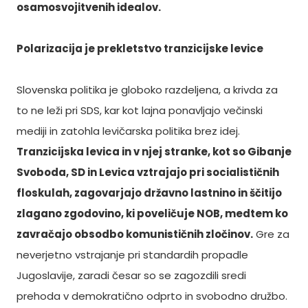
osamosvojitvenih idealov.
Polarizacija je prekletstvo tranzicijske levice
Slovenska politika je globoko razdeljena, a krivda za
to ne leži pri SDS, kar kot lajna ponavljajo večinski
mediji in zatohla levičarska politika brez idej.
Tranzicijska levica in v njej stranke, kot so Gibanje
Svoboda, SD in Levica vztrajajo pri socialističnih
floskulah, zagovarjajo državno lastnino in ščitijo
zlagano zgodovino, ki poveličuje NOB, medtem ko
zavračajo obsodbo komunističnih zločinov.
Gre za
neverjetno vstrajanje pri standardih propadle
Jugoslavije, zaradi česar so se zagozdili sredi
prehoda v demokratično odprto in svobodno družbo.