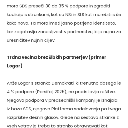
mora SDS preseči 30 do 35 % podpore in zgraditi
koalicijo s strankami, kot so NSi in SLS kot morebiti s še
kako novo. Ta mora imeti jasno potrjeno identiteto,
kar zagotavlja zanesljivost v partnerstvu, ki je nujna za
uresničitev nujnih ciljev.
Trdna večina brez šibkih partnerjev (primer
Logar)
Anže Logar s stranko Demokrati, ki trenutno dosega le
4 % podpore (Parsifal, 2025), ne predstavlja rešitve.
Njegova podpora v predsedniški kampanji je izhajala
iz baze SDS, njegova Platforma sodelovanja pa tvega
razpršitev desnih glasov. Glede na sestavo stranke z
vseh vetrov je treba to stranko obravnavati kot