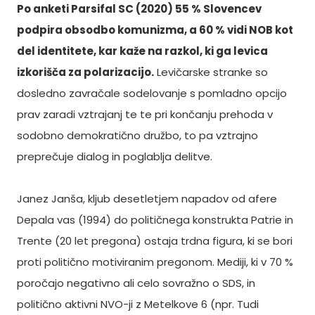
Po anketi Parsifal SC (2020) 55 % Slovencev
podpira obsodbo komunizma, a 60 % vidi NOB kot
del identitete, kar kaže na razkol, ki ga levica
izkorišča za polarizacijo.
Levičarske stranke so
dosledno zavračale sodelovanje s pomladno opcijo
prav zaradi vztrajanj te te pri končanju prehoda v
sodobno demokratično družbo, to pa vztrajno
preprečuje dialog in poglablja delitve.
Janez Janša, kljub desetletjem napadov od afere
Depala vas (1994) do političnega konstrukta Patrie in
Trente (20 let pregona) ostaja trdna figura, ki se bori
proti politično motiviranim pregonom. Mediji, ki v 70 %
poročajo negativno ali celo sovražno o SDS, in
politično aktivni NVO-ji z Metelkove 6 (npr. Tudi