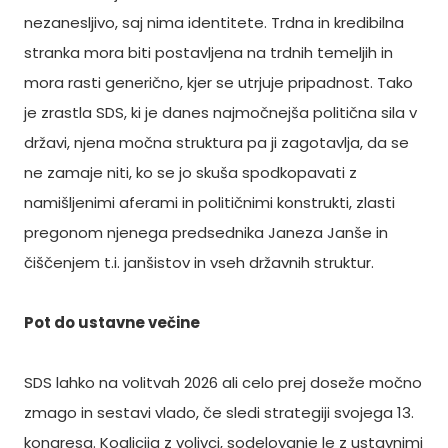
nezanesljivo, saj nima identitete. Trdna in kredibilna
stranka mora biti postavljena na trdnih temeljih in
mora rasti generično, kjer se utrjuje pripadnost. Tako
je zrastla SDS, ki je danes najmočnejša politična sila v
državi, njena močna struktura pa ji zagotavlja, da se
ne zamaje niti, ko se jo skuša spodkopavati z
namišljenimi aferami in političnimi konstrukti, zlasti
pregonom njenega predsednika Janeza Janše in
čiščenjem t.i. janšistov in vseh državnih struktur.
Pot do ustavne večine
SDS lahko na volitvah 2026 ali celo prej doseže močno
zmago in sestavi vlado, če sledi strategiji svojega 13.
kongresa. Koalicija z volivci, sodelovanje le z ustavnimi