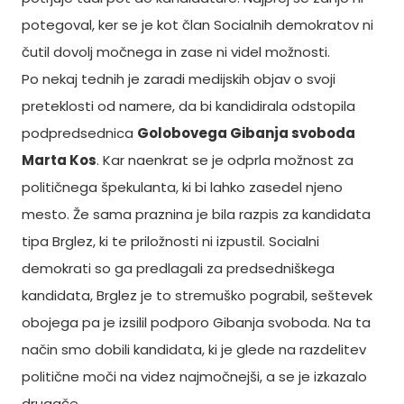
potegoval, ker se je kot član Socialnih demokratov ni
čutil dovolj močnega in zase ni videl možnosti.
Po nekaj tednih je zaradi medijskih objav o svoji
preteklosti od namere, da bi kandidirala odstopila
podpredsednica
Golobovega Gibanja svoboda
Marta Kos
. Kar naenkrat se je odprla možnost za
političnega špekulanta, ki bi lahko zasedel njeno
mesto. Že sama praznina je bila razpis za kandidata
tipa Brglez, ki te priložnosti ni izpustil. Socialni
demokrati so ga predlagali za predsedniškega
kandidata, Brglez je to stremuško pograbil, seštevek
obojega pa je izsilil podporo Gibanja svoboda. Na ta
način smo dobili kandidata, ki je glede na razdelitev
politične moči na videz najmočnejši, a se je izkazalo
drugače.