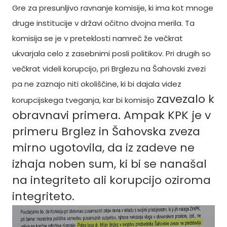
Gre za presunljivo ravnanje komisije, ki ima kot mnoge
druge institucije v državi očitno dvojna merila. Ta
komisija se je v preteklosti namreč že večkrat
ukvarjala celo z zasebnimi posli politikov. Pri drugih so
večkrat videli korupcijo, pri Brglezu na Šahovski zvezi
pa ne zaznajo niti okoliščine, ki bi dajala videz
zavezalo k
korupcijskega tveganja, kar bi komisijo
obravnavi primera. Ampak KPK je v
primeru Brglez in Šahovska zveza
mirno ugotovila, da iz zadeve ne
izhaja noben sum, ki bi se nanašal
na integriteto ali korupcijo oziroma
integriteto.