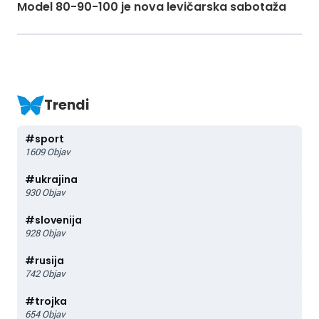
Model 80-90-100 je nova levičarska sabotaža
Trendi
#
sport
1609
Objav
#
ukrajina
930
Objav
#
slovenija
928
Objav
#
rusija
742
Objav
#
trojka
654
Objav