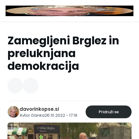
Zamegljeni Brglez in
preluknjana
demokracija
davorinkopse.si
Pridruži se
Avtor članka
20.10.2022 - 17:19