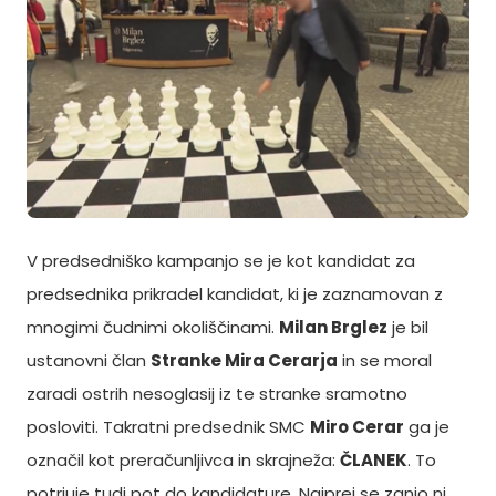
V predsedniško kampanjo se je kot kandidat za
predsednika prikradel kandidat, ki je zaznamovan z
mnogimi čudnimi okoliščinami.
Milan Brglez
je bil
ustanovni član
Stranke Mira Cerarja
in se moral
zaradi ostrih nesoglasij iz te stranke sramotno
posloviti. Takratni predsednik SMC
Miro Cerar
ga je
označil kot preračunljivca in skrajneža:
ČLANEK
. To
potrjuje tudi pot do kandidature. Najprej se zanjo ni