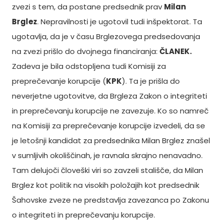
zvezi s tem, da postane predsednik prav
Milan
Brglez
. Nepravilnosti je ugotovil tudi inšpektorat. Ta
ugotavlja, da je v času Brglezovega predsedovanja
na zvezi prišlo do dvojnega financiranja:
ČLANEK.
Zadeva je bila odstopljena tudi Komisiji za
preprečevanje korupcije (
KPK
). Ta je prišla do
neverjetne ugotovitve, da Brgleza Zakon o integriteti
in preprečevanju korupcije ne zavezuje. Ko so namreč
na Komisiji za preprečevanje korupcije izvedeli, da se
je letošnji kandidat za predsednika Milan Brglez znašel
v sumljivih okoliščinah, je ravnala skrajno nenavadno.
Tam delujoči človeški viri so zavzeli stališče, da Milan
Brglez kot politik na visokih položajih kot predsednik
Šahovske zveze ne predstavlja zavezanca po Zakonu
o integriteti in preprečevanju korupcije.