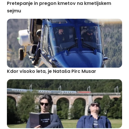
Pretepanje in pregon kmetov na kmetijskem
sejmu
Kdor visoko leta, je Nataša Pirc Musar