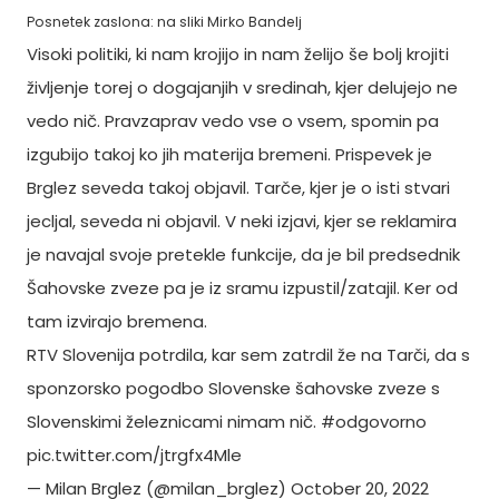
Posnetek zaslona: na sliki Mirko Bandelj
Visoki politiki, ki nam krojijo in nam želijo še bolj krojiti
življenje torej o dogajanjih v sredinah, kjer delujejo ne
vedo nič. Pravzaprav vedo vse o vsem, spomin pa
izgubijo takoj ko jih materija bremeni. Prispevek je
Brglez seveda takoj objavil. Tarče, kjer je o isti stvari
jecljal, seveda ni objavil. V neki izjavi, kjer se reklamira
je navajal svoje pretekle funkcije, da je bil predsednik
Šahovske zveze pa je iz sramu izpustil/zatajil. Ker od
tam izvirajo bremena.
RTV Slovenija potrdila, kar sem zatrdil že na Tarči, da s
sponzorsko pogodbo Slovenske šahovske zveze s
Slovenskimi železnicami nimam nič.
#odgovorno
pic.twitter.com/jtrgfx4Mle
— Milan Brglez (@milan_brglez)
October 20, 2022