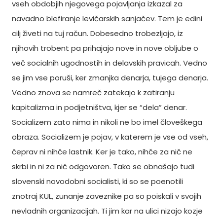
vseh obdobjih njegovega pojavljanja izkazal za
navadno blefiranje levičarskih sanjačev. Tem je edini
cilj živeti na tuj račun. Dobesedno trobezljajo, iz
njihovih trobent pa prihajajo nove in nove obljube o
več socialnih ugodnostih in delavskih pravicah. Vedno
se jim vse poruši, ker zmanjka denarja, tujega denarja.
Vedno znova se namreč zatekajo k zatiranju
kapitalizma in podjetništva, kjer se “dela” denar.
Socializem zato nima in nikoli ne bo imel človeškega
obraza. Socializem je pojav, v katerem je vse od vseh,
čeprav ni nihče lastnik. Ker je tako, nihče za nič ne
skrbi in ni za nič odgovoren. Tako se obnašajo tudi
slovenski novodobni socialisti, ki so se poenotili
znotraj KUL, zunanje zaveznike pa so poiskali v svojih
nevladnih organizacijah. Ti jim kar na ulici nizajo kozje