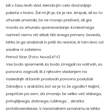
bili v času levih vlad. Menda jim celo dostavljajo
pakete s hrano. Žal mi jih je, če je res. Ampak, ali so to
vrhunski umetniki, če ne morejo preživeti, ali gre
morda za vrhunsko sprenevedanje. Konkretnega
namreč nismo nič slišali. Niti enega primera. Seveda,
lahko bi ga analizirali in prišli do resnice, ki tam levo od
sredine ni zaželena.
Primož Siter (Foto: Nova24TV)
Vse bodo spremenili, ko bodo zmagali na volitvah, so
ponovno zagrozili. Bi z njihovim vladanjem na
naslednjih državnih proslavah ponovno poslušali
Zdravljico v arabščini, kot se je to že zgodilo? Najbrž,
prepričan pa sem, da zmorejo še veliko več slabega,
pohujšljivega, zlobnega, rušilnega … skratka
protislovenskega. V nacionalnem programu je lahko