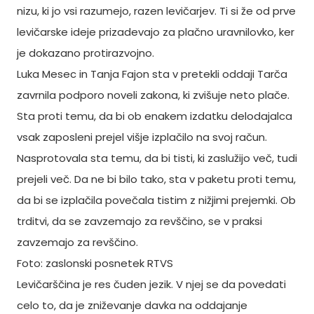
nizu, ki jo vsi razumejo, razen levičarjev. Ti si že od prve
levičarske ideje prizadevajo za plačno uravnilovko, ker
je dokazano protirazvojno.
Luka Mesec in Tanja Fajon sta v pretekli oddaji Tarča
zavrnila podporo noveli zakona, ki zvišuje neto plače.
Sta proti temu, da bi ob enakem izdatku delodajalca
vsak zaposleni prejel višje izplačilo na svoj račun.
Nasprotovala sta temu, da bi tisti, ki zaslužijo več, tudi
prejeli več. Da ne bi bilo tako, sta v paketu proti temu,
da bi se izplačila povečala tistim z nižjimi prejemki. Ob
trditvi, da se zavzemajo za revščino, se v praksi
zavzemajo za revščino.
Foto: zaslonski posnetek RTVS
Levičarščina je res čuden jezik. V njej se da povedati
celo to, da je zniževanje davka na oddajanje