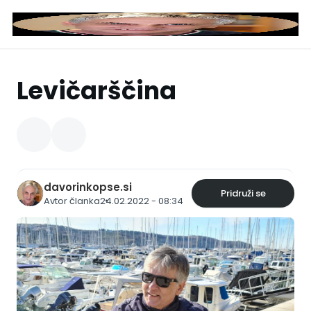
Levičarščina
davorinkopse.si
Pridruži se
Avtor članka
24.02.2022 - 08:34