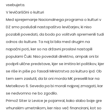
vsebujeta.
V levičarščini o kulturi
Med sprejemanje Nacionalnega programa o kulturi v
DZ smo poslušali nastopaštvo levičarjev, ki niso
pozabili povedati, da bodo po volitvah spremenili tudi
odnos do kulture. Ta naj bi bila med drugim na
napačni poti, ker so na državni proslavi nastopili
popularni Čuki. Niso povedali direktno, ampak oni bi
podprli ulične predstave, kjer se imitira kri politikov, kjer
se riše in piše po fasadi Ministrstva za kulturo ipd. Ob
tem sem zaslutil, da bi oni morda MK preselili kar na
Metelkovo 6. Seveda pa bi morali najprej zmagati, kar
se nedvomno ne bo zgodilo.
Primož Siter iz Levice je pojamral, kako slabo baje gre
vrhunskim umetnikom, ker niso več financirani, kot so