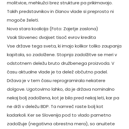
molitvice, mehkužci brez strukture pa prikimavajo.
Takih predstavnikov in članov vlade si preprosto ni
mogoče želeti.
Nova stara koalicija (Foto: Zajetje zaslona)
Vsak Slovenec dvajset tisoč evrov kredita
Vse države tega sveta, ki imajo kolikor toliko zaupanja
kapitala, so zadolžene. Stopnja zadolžitve se meri v
odstotnem deležu bruto družbenega proizvoda. V
času aktualne vlade je ta delež občutno padel.
Država je v tem času reprogramirala nekatere
dolgove. Ugotovimo lahko, da je država nominalno
nekaj bolj zadolžena, kot je bila pred nekaj leti, kar pa
ne drži v deležu BDP. Ta namreč raste bolj kot
kadarkoli. Ker se Slovenija pod to vlado pametno
zadolžuje (negativna obrestna mera), so anuitete