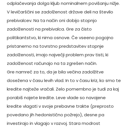
odplačevanja dolga kljub nominalnem povišanju nižje.
V levičarščini se zadolženost države deli na število
prebivalcev. Na ta način oni dobijo stopnjo
zadolženosti na prebivalca. Gre za čisto
politikantstvo, ki nima osnove. Če vseeno pogojno
pristanemo na tovrstno predstavitev stopnje
zadolženosti, imajo največji problem prav tisti, ki
zadolženost računajo na ta zgrešen način.
Gre namreč za to, da je bila večina zadolžitve
dosežena v času levih vlad. In to v času kriz, ko smo te
kredite najteže vračali. Zelo pomembno je tudi za kaj
porabiš najete kredite. Leve vlade so navajene
kredite vlagati v svoje prebavne trakte (preprosto
povedano jih hedonistično požrejo), desne pa
investirajo in vlagajo v razvoj. Stara modrost