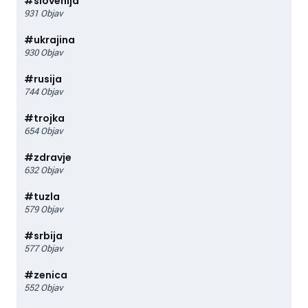
#
slovenija
931
Objav
#
ukrajina
930
Objav
#
rusija
744
Objav
#
trojka
654
Objav
#
zdravje
632
Objav
#
tuzla
579
Objav
#
srbija
577
Objav
#
zenica
552
Objav