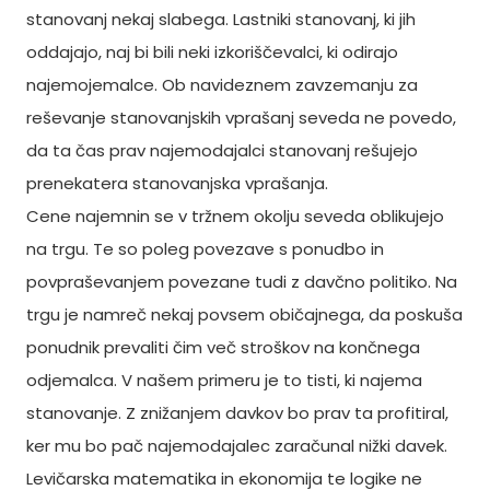
stanovanj nekaj slabega. Lastniki stanovanj, ki jih
oddajajo, naj bi bili neki izkoriščevalci, ki odirajo
najemojemalce. Ob navideznem zavzemanju za
reševanje stanovanjskih vprašanj seveda ne povedo,
da ta čas prav najemodajalci stanovanj rešujejo
prenekatera stanovanjska vprašanja.
Cene najemnin se v tržnem okolju seveda oblikujejo
na trgu. Te so poleg povezave s ponudbo in
povpraševanjem povezane tudi z davčno politiko. Na
trgu je namreč nekaj povsem običajnega, da poskuša
ponudnik prevaliti čim več stroškov na končnega
odjemalca. V našem primeru je to tisti, ki najema
stanovanje. Z znižanjem davkov bo prav ta profitiral,
ker mu bo pač najemodajalec zaračunal nižki davek.
Levičarska matematika in ekonomija te logike ne