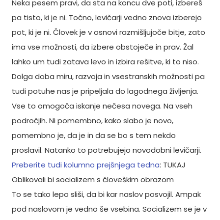
Neka pesem pravi, da sta na koncu dve poti, izbereš
pa tisto, ki je ni. Točno, levičarji vedno znova izberejo
pot, ki je ni. Človek je v osnovi razmišljujoče bitje, zato
ima vse možnosti, da izbere obstoječe in prav. Žal
lahko um tudi zatava levo in izbira rešitve, ki to niso.
Dolga doba miru, razvoja in vsestranskih možnosti pa
tudi potuhe nas je pripeljala do lagodnega življenja.
Vse to omogoča iskanje nečesa novega. Na vseh
področjih. Ni pomembno, kako slabo je novo,
pomembno je, da je in da se bo s tem nekdo
proslavil. Natanko to potrebujejo novodobni levičarji.
Preberite tudi kolumno prejšnjega tedna
:
TUKAJ
Oblikovali bi socializem s človeškim obrazom
To se tako lepo sliši, da bi kar naslov posvojil. Ampak
pod naslovom je vedno še vsebina. Socializem se je v