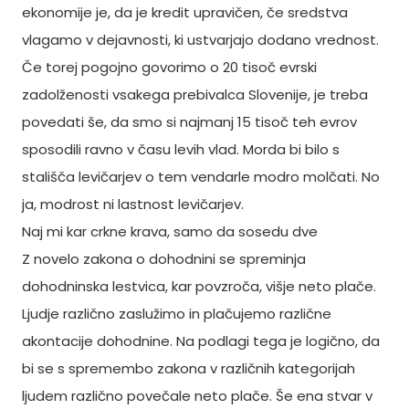
ekonomije je, da je kredit upravičen, če sredstva
vlagamo v dejavnosti, ki ustvarjajo dodano vrednost.
Če torej pogojno govorimo o 20 tisoč evrski
zadolženosti vsakega prebivalca Slovenije, je treba
povedati še, da smo si najmanj 15 tisoč teh evrov
sposodili ravno v času levih vlad. Morda bi bilo s
stališča levičarjev o tem vendarle modro molčati. No
ja, modrost ni lastnost levičarjev.
Naj mi kar crkne krava, samo da sosedu dve
Z novelo zakona o dohodnini se spreminja
dohodninska lestvica, kar povzroča, višje neto plače.
Ljudje različno zaslužimo in plačujemo različne
akontacije dohodnine. Na podlagi tega je logično, da
bi se s spremembo zakona v različnih kategorijah
ljudem različno povečale neto plače. Še ena stvar v